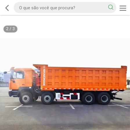
2
/
3