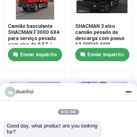
Visita à fábrica
Camião basculante
SHACMAN 3 eixo
SHACMAN F3000 6X4
camião pesado de
Controle de qualidade
para serviço pesado
descarga com pneus
com eixo de 9,5T /
12.00R20 400L
2*16 T, tanque de
tanque de combustível
Enviar inquérito
Enviar inquérito
Contacte-nos
combustível de 300L e
e transmissão manual
distância entre eixos
430HP EuroII 25
de 3775+1400 mm
toneladas
Notícias
duanhui
Solicite um orçamento
6:11 AM
Caminhão basculante pesado
Good day, what product are you looking 
for?
SHACMAN X3000
SHACMAN X3000
Caminhão do trator