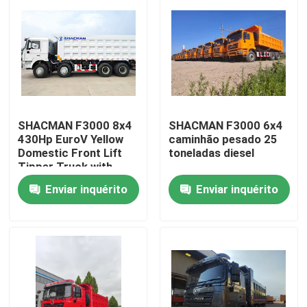
SHACMAN F3000 8x4
SHACMAN F3000 6x4
430Hp EuroV Yellow
caminhão pesado 25
Domestic Front Lift
toneladas diesel
Tipper Truck with
300L Fuel Tank and
Enviar inquérito
Enviar inquérito
12.00R20 Tires
Para casa
Produtos
Sobre nós