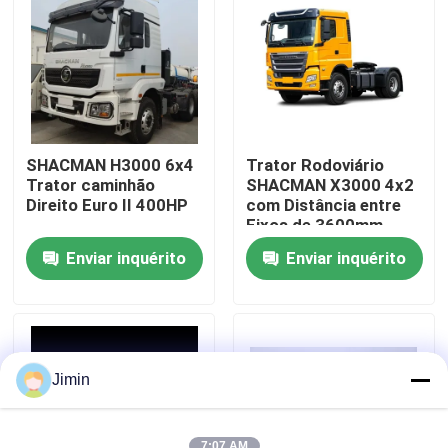
Visita à fábrica
Controle de qualidade
SHACMAN H3000 6x4
Trator Rodoviário
Contacte-nos
Trator caminhão
SHACMAN X3000 4x2
Direito Euro II 400HP
com Distância entre
Eixos de 3600mm,
Eixo de 16 Toneladas
Notícias
Enviar inquérito
Enviar inquérito
e Tanque de
Combustível de 400L
Solicite um orçamento
Caminhão basculante pesado
Jimin
Caminhão do trator
7:07 AM