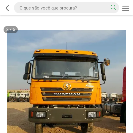
2
/
6