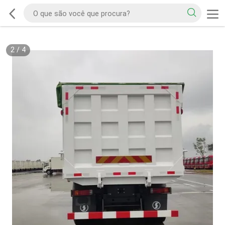
2
/
4