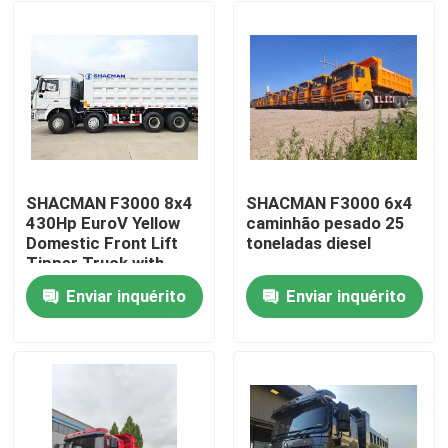
SHACMAN F3000 8x4
SHACMAN F3000 6x4
430Hp EuroV Yellow
caminhão pesado 25
Domestic Front Lift
toneladas diesel
Tipper Truck with
300L Fuel Tank and
Enviar inquérito
Enviar inquérito
12.00R20 Tires
Para casa
Produtos
Sobre nós