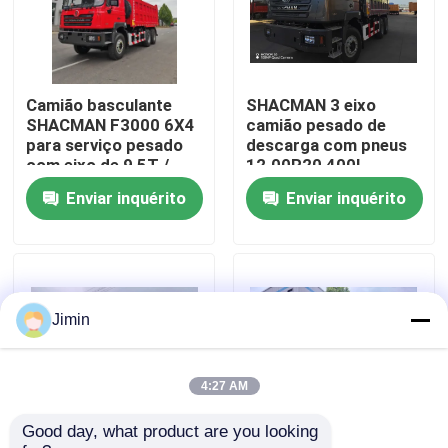
Visita à fábrica
Camião basculante
SHACMAN 3 eixo
Controle de qualidade
SHACMAN F3000 6X4
camião pesado de
para serviço pesado
descarga com pneus
com eixo de 9,5T /
12.00R20 400L
Contacte-nos
2*16 T, tanque de
tanque de combustível
Enviar inquérito
Enviar inquérito
combustível de 300L e
e transmissão manual
distância entre eixos
430HP EuroII 25
de 3775+1400 mm
toneladas
Notícias
Solicite um orçamento
Jimin
Caminhão basculante pesado
4:27 AM
Good day, what product are you looking 
Caminhão do trator