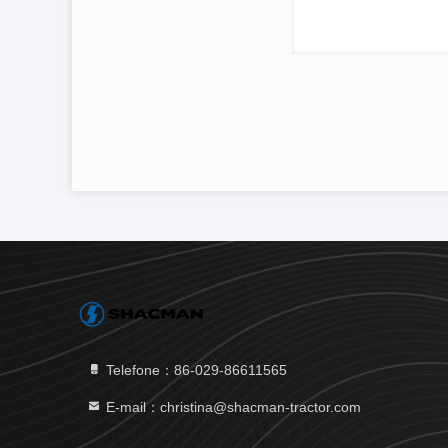
Telefone：86-029-86611565
E-mail：christina@shacman-tractor.com