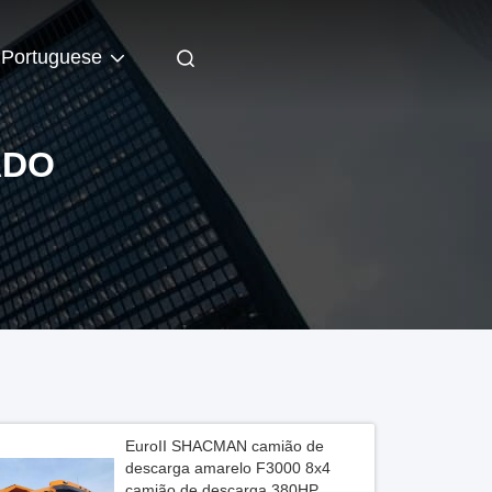
Portuguese
ADO
EuroII SHACMAN camião de
descarga amarelo F3000 8x4
camião de descarga 380HP