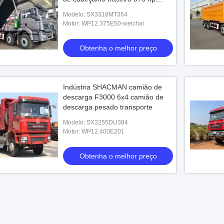
EuroV
Modelo: SX3318MT364
Motor: WP12.375E50-weichai
Obtenha o melhor preço
Indústria SHACMAN camião de
descarga F3000 6x4 camião de
descarga pesado transporte
Modelo: SX3255DU384
Motor: WP12.400E201
Obtenha o melhor preço