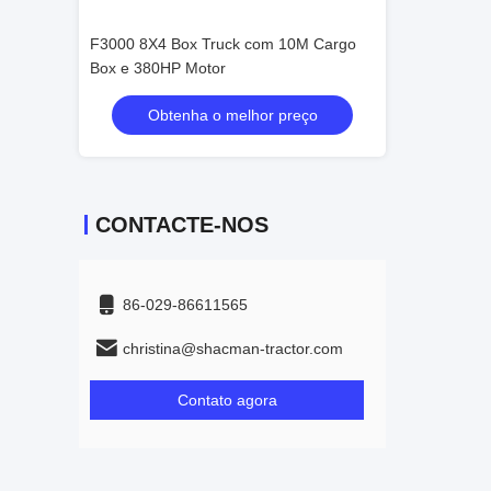
 10M Cargo
F3000 8X4 Box Truck com 10M Cargo
Box e 380HP Motor
preço
Obtenha o melhor preço
CONTACTE-NOS
86-029-86611565
christina@shacman-tractor.com
Contato agora