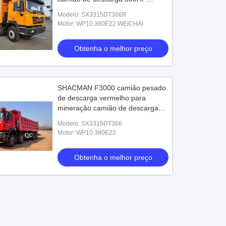
motorista direito
Modelo: SX3315DT366R
Motor: WP10.380E22 WEICHAI
Obtenha o melhor preço
SHACMAN F3000 camião pesado
de descarga vermelho para
mineração camião de descarga
380HP 8X4
Modelo: SX3315DT366
Motor: WP10.380E22
Obtenha o melhor preço