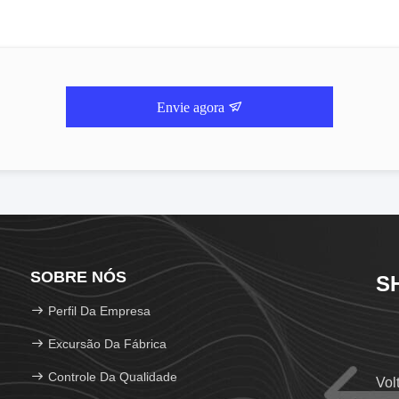
Envie agora
SOBRE NÓS
S
Perfil Da Empresa
Excursão Da Fábrica
Controle Da Qualidade
Vol