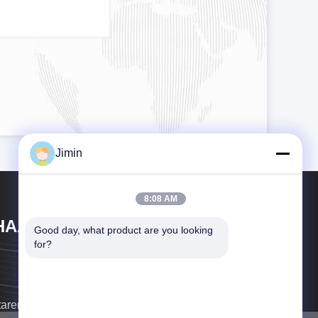
Jimin
8:08 AM
HAAN XI HAN OCEAN CO . , LTD
Good day, what product are you looking 
for?
taremos a ligar-lhe o mais depressa possível.