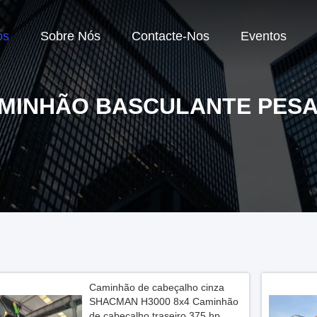
os
Sobre Nós
Contacte-Nos
Eventos
MINHÃO BASCULANTE PES
Caminhão de cabeçalho cinza
SHACMAN H3000 8x4 Caminhão
de cabeçalho traseiro 375 hp